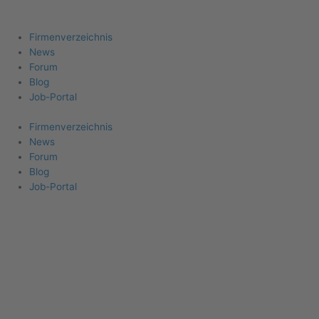
Firma eintragen
Angebote erhalten
Menu
Firmenverzeichnis
News
Forum
Blog
Job-Portal
Firmenverzeichnis
News
Forum
Blog
Job-Portal
Stadt:
Neubrandenb