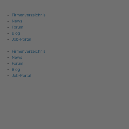
Firma eintragen
Angebote erhalten
Menu
Firmenverzeichnis
News
Forum
Blog
Job-Portal
Firmenverzeichnis
News
Forum
Blog
Job-Portal
Stadt:
Düsseldorf