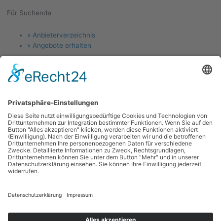
Für Suchende
Menu
» Anbieterverzeichnis
» Angebote erhalten
Für Anlagenbauer
Menu
» Jetzt Firma eintragen
» Angebotsanfragen
Links
Menu
Kontakt
News
Blog
Forum
Glossar
Schulungen
Stellenangebote