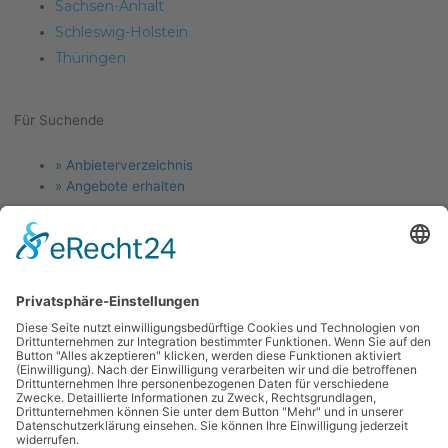
Sachsen-Anhalt
Schleswig-Holstein
Thüringen
Für Suchende
Menu
» Anbieterverzeichnis
» Angebote erhalten
Für Anlagenbauer
Menu
» Jetzt Firma eintragen
» Angebotsanfragen
Links
Menu
Kontakt
News
Blog
Forum