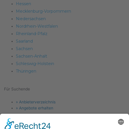
Hessen
Mecklenburg-Vorpommern
Niedersachsen
Nordrhein-Westfalen
Rheinland-Pfalz
Saarland
Sachsen
Sachsen-Anhalt
Schleswig-Holstein
Thüringen
Für Suchende
Menu
» Anbieterverzeichnis
» Angebote erhalten
Für Anlagenbauer