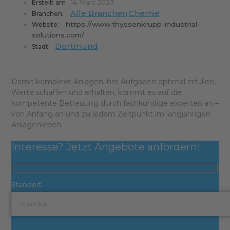
Erstellt am
14. März 2023
Alle Branchen
,
Chemie
Branchen:
https://www.thyssenkrupp-industrial-
Website:
solutions.com/
Dortmund
Stadt:
Damit komplexe Anlagen ihre Aufgaben optimal erfüllen,
Werte schaffen und erhalten, kommt es auf die
kompetente Betreuung durch fachkundige experten an –
von Anfang an und zu jedem Zeitpunkt im langjährigen
Anlagenleben.
Interesse? Jetzt Angebote anfordern!
Standort