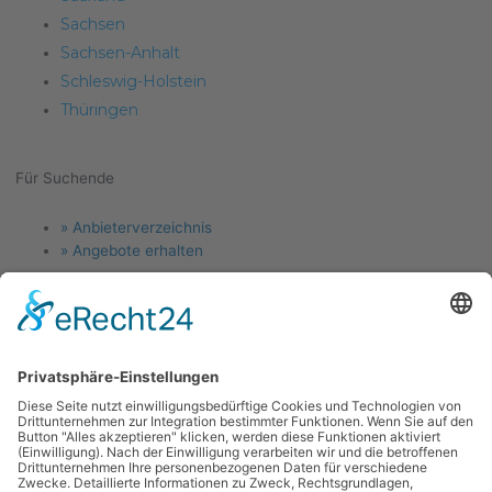
Sachsen
Sachsen-Anhalt
Schleswig-Holstein
Thüringen
Für Suchende
Menu
» Anbieterverzeichnis
» Angebote erhalten
Für Anlagenbauer
Menu
» Jetzt Firma eintragen
» Angebotsanfragen
Links
Menu
Kontakt
News