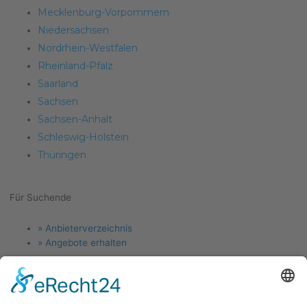
Mecklenburg-Vorpommern
Niedersachsen
Nordrhein-Westfalen
Rheinland-Pfalz
Saarland
Sachsen
Sachsen-Anhalt
Schleswig-Holstein
Thüringen
Für Suchende
Menu
» Anbieterverzeichnis
» Angebote erhalten
Für Anlagenbauer
Menu
» Jetzt Firma eintragen