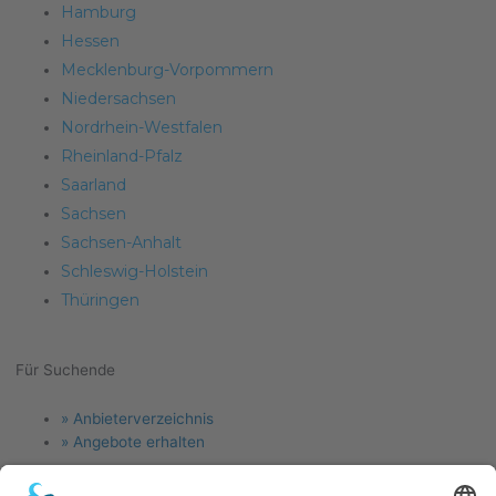
Hamburg
Hessen
Mecklenburg-Vorpommern
Niedersachsen
Nordrhein-Westfalen
Rheinland-Pfalz
Saarland
Sachsen
Sachsen-Anhalt
Schleswig-Holstein
Thüringen
Für Suchende
Menu
» Anbieterverzeichnis
» Angebote erhalten
Für Anlagenbauer