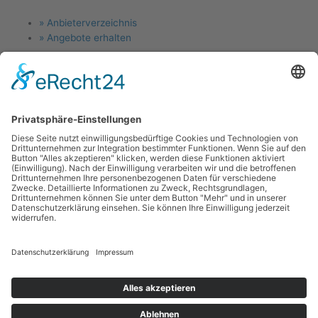
Menu
» Anbieterverzeichnis
» Angebote erhalten
Für Anlagenbauer
Menu
» Jetzt Firma eintragen
» Angebotsanfragen
Links
Menu
Kontakt
News
Blog
Forum
Glossar
Schulungen
Stellenangebote
Copyright © 2025 anlagenbau-marktplatz.de