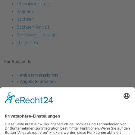
Rheinland-Pfalz
Saarland
Sachsen
Sachsen-Anhalt
Schleswig-Holstein
Thüringen
Für Suchende
Menu
» Anbieterverzeichnis
» Angebote erhalten
Für Anlagenbauer
Menu
» Jetzt Firma eintragen
» Angebotsanfragen
Links