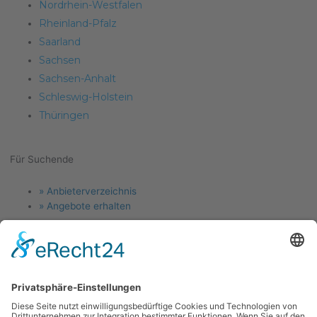
Nordrhein-Westfalen
Rheinland-Pfalz
Saarland
Sachsen
Sachsen-Anhalt
Schleswig-Holstein
Thüringen
Für Suchende
Menu
» Anbieterverzeichnis
» Angebote erhalten
Für Anlagenbauer
Menu
» Jetzt Firma eintragen
» Angebotsanfragen
Links