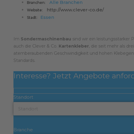
Alle Branchen
Branchen:
http://www.clever-co.de/
Website:
Essen
Stadt:
Im
Sondermaschinenbau
sind wir ein leistungsstarker
auch die Clever & Co.
Kartenkleber
, die seit mehr als dr
atemberaubenden Geschwindigkeit und hohen Klebegenau
Standards.
Interesse? Jetzt Angebote anfor
Standort
Branche