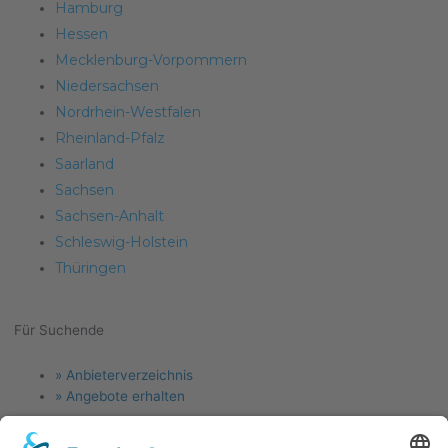
Hamburg
Hessen
Mecklenburg-Vorpommern
Niedersachsen
Nordrhein-Westfalen
Rheinland-Pfalz
Saarland
Sachsen
Sachsen-Anhalt
Schleswig-Holstein
Thüringen
Für Suchende
Menu
» Anbieterverzeichnis
» Angebote erhalten
Für Anlagenbauer