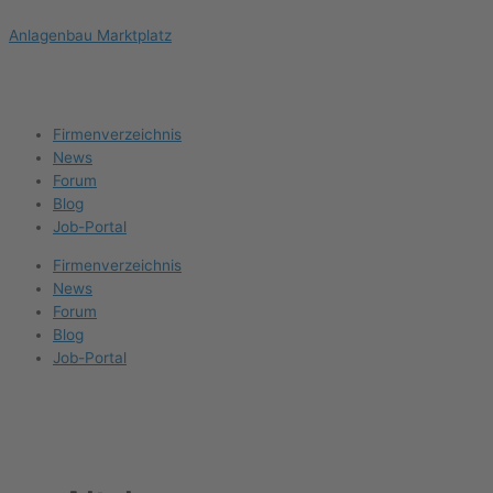
Zum
Anlagenbau Marktplatz
Inhalt
springen
Firma eintragen
Angebote erhalten
Menu
Firmenverzeichnis
News
Forum
Blog
Job-Portal
Firmenverzeichnis
News
Forum
Blog
Job-Portal