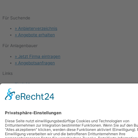
Für Suchende
Menu
» Anbieterverzeichnis
» Angebote erhalten
Für Anlagenbauer
Menu
» Jetzt Firma eintragen
» Angebotsanfragen
Links
Menu
Kontakt
News
Blog
Forum
Glossar
Schulungen
Stellenangebote
Copyright © 2025 anlagenbau-marktplatz.de